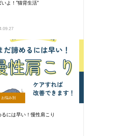
ばいよ！”猫背生活”
4.09.27
お悩み別
めるには早い！慢性肩こり