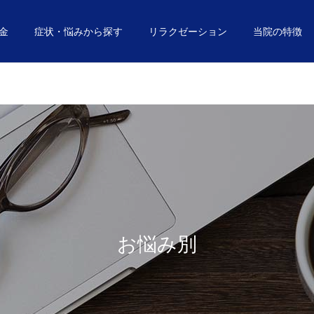
金
症状・悩みから探す
リラクゼーション
当院の特徴
初めての方へ
美容鍼
お悩み別
お悩み別
ぎっくり腰なりやすい人の
その違和感は「ぎっくり
特徴
腰」の予兆かも！？
お悩み別
駅近・駐車場完備