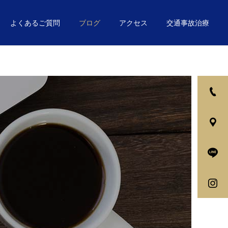
よくあるご質問
ブログ
アクセス
交通事故治療
詳細を見る
交通事故対応
お悩み別
お悩み別
着るだけで理想の姿勢
姿勢の”セルフチェック”
に！？