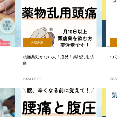
お悩み別
頭痛薬効かない人！必見！薬物乱用頭
つ
痛
2024.09.06
202