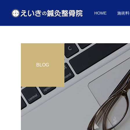
HOME
施術料
BLOG
施術料金
お悩み別
お悩み別
肩こりセルフチェック
マッサージの4倍！？”鍼治
療”
助成券対応