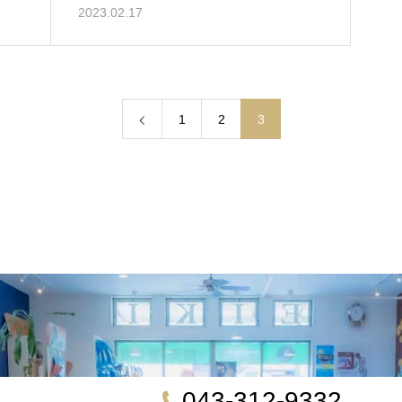
2023.02.17
1
2
3
043-312-9332