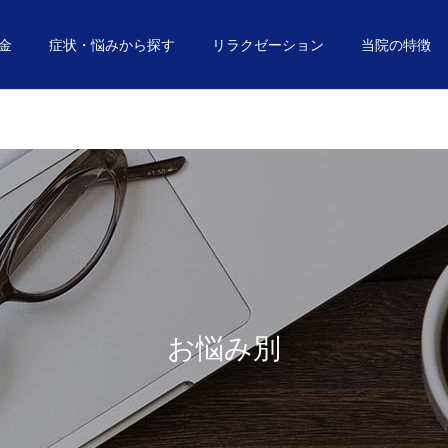
金
症状・悩みから探す
リラクゼーション
当院の特徴
初めての方へ
美容鍼
お悩み別
お悩み別
ぎっくり腰なりやすい人の
その違和感は「ぎっくり
特徴
腰」の予兆かも！？
お悩み別
駅近・駐車場完備