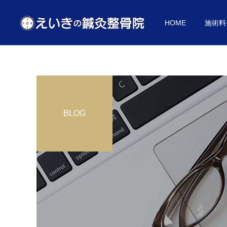
HOME
施術料
BLOG
施術料金
お悩み別
お悩み別
肩こりセルフチェック
マッサージの4倍！？”鍼治
療”
助成券対応