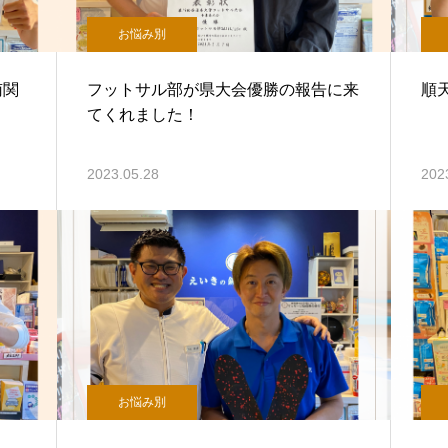
お悩み別
南関
フットサル部が県大会優勝の報告に来
順
てくれました！
2023.05.28
202
お悩み別