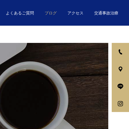
よくあるご質問
ブログ
アクセス
交通事故治療
詳細を見る
交通事故対応
お悩み別
お悩み別
着るだけで理想の姿勢
姿勢の”セルフチェック”
に！？