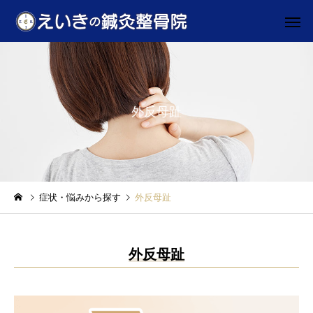
外反母趾
施術料金
初めての
お悩み別
お悩み別
症状・悩みから探す
外反母趾
マッサージの4倍！？”鍼治
ぎっくり腰なりやすい
療”
特徴
助成券対応
駅近・駐車
外反母趾