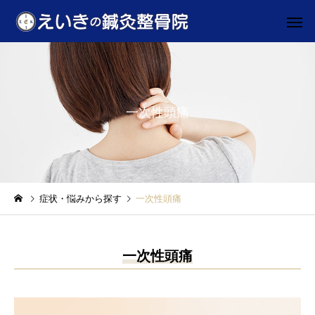
一次性頭痛
施術料金
初めての
お悩み別
お悩み別
症状・悩みから探す
一次性頭痛
マッサージの4倍！？”鍼治
ぎっくり腰なりやすい
療”
特徴
助成券対応
駅近・駐車
一次性頭痛