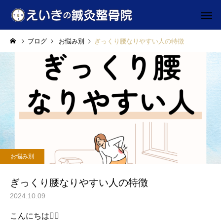
ブログ
お悩み別
ぎっくり腰なりやすい人の特徴
施術料金
初めての
お悩み別
お悩み別
マッサージの4倍！？”鍼治
ぎっくり腰なりやすい
お悩み別
療”
特徴
助成券対応
駅近・駐車
ぎっくり腰なりやすい人の特徴
2024.10.09
こんにちは💁‍♂️